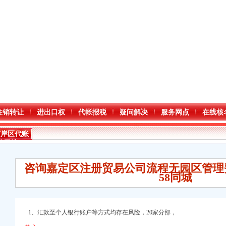
注销转让
进出口权
代帐报税
疑问解决
服务网点
在线核
南岸区代账
公司流程
咨询嘉定区注册贸易公司流程无园区管理
58同城
1、汇款至个人银行账户等方式均存在风险，20家分部，
册）