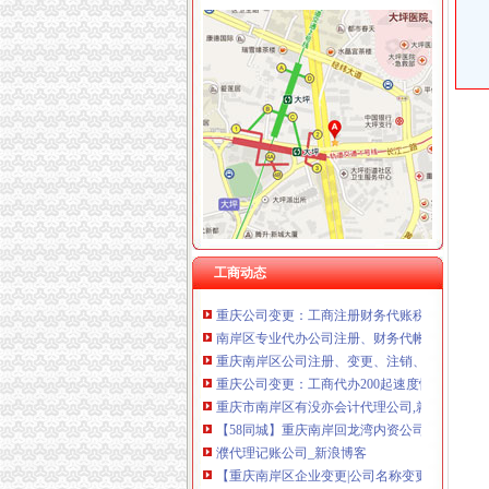
南岸区代账公司流程
财务记账公司_财务记账厂家_公司黄页-阿里巴
百业网_为企业,做推广
爱尔眼科院集团股份有限公司2014年年度报告
重庆渝中区南岸区大渡口区社保代办-钱眼产品
重庆会计记账_会计记账代理公司_财务税务记账
重庆公司企业上市流程-商务服务-久久信息网
工商动态
注册一个公司的流程怎样?费用多少?-知乎
重庆公司变更：工商注册财务代账税务代理会计核
南岸区专业代办公司注册、财务代帐、验资增资、
重庆南岸区公司注册、变更、注销、代账重庆
重庆公司变更：工商代办200起速度快专业财务代
重庆市南岸区有没亦会计代理公司,就是那种专
【58同城】重庆南岸回龙湾内资公司注册服务_
濮代理记账公司_新浪博客
【重庆南岸区企业变更|公司名称变更|公司/法人
重庆公司注册,渝北区代理记账,工商注册地址托