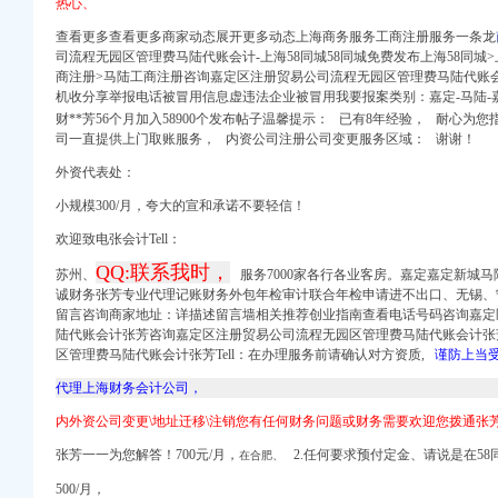
热心、
查看更多查看更多商家动态展开更多动态上海商务服务工商注册服务一条龙
司流程无园区管理费马陆代账会计-上海58同城58同城免费发布上海58同城
商注册>马陆工商注册咨询嘉定区注册贸易公司流程无园区管理费马陆代账会计20
机收分享举报电话被冒用信息虚违法企业被冒用我要报案类别：嘉定-马陆-
权）
财**芳56个月加入58900个发布帖子温馨提示： 已有8年经验， 耐心为您
（进出口权）
司一直提供上门取账服务， 内资公司注册公司变更服务区域： 谢谢！
册）
外资代表处：
册）
小规模
300/月，夸大的宣和承诺不要轻信！
册）
欢迎致电张会计Tell：
册）
QQ:联系我时，
苏州、
服务7000家各行各业客房。嘉定嘉定新城
诚财务张芳专业代理记账财务外包年检审计联合年检申请进不出口、
无锡、
留言咨询商家地址：详描述留言墙相关推荐创业指南查看电话号码咨询嘉定
陆代账会计张芳咨询嘉定区注册贸易公司流程无园区管理费马陆代账会计张
区管理费马陆代账会计张芳Tell：在办理服务前请确认对方资质,
谨防上当
权）
代理上海财务会计公司，
（进出口权）
册）
内外资公司变更\地址迁移\注销您有任何财务问题或财务需要欢迎您拨通张
张芳
一一为您解
答！700元/月，
2.任何要求预付定金、请说是在58
在合肥、
册）
册）
500/月，