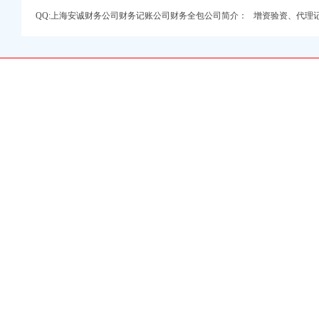
QQ:上海安诚财务公司财务记账公司财务全包公司简介： 增资验资、代理
巴
_会计记账价格表-重庆
算---找途运-重庆
年检-重庆58同城
工商年检今题网
账200起预约吧-重
门为一些小企业做账的
内资公司注册代理_内资
变更】-重庆赶集网
管