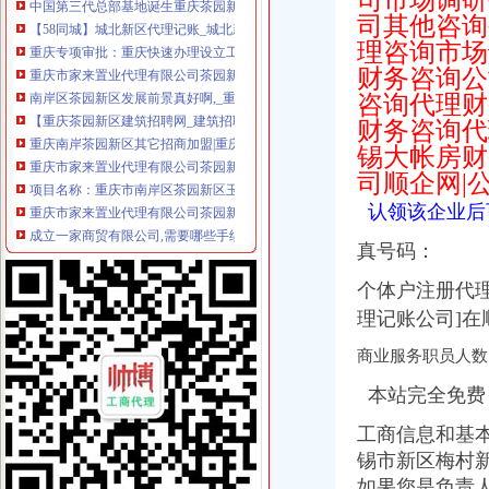
司市场调研
【58同城】城北新区代理记账_城北新区代理记账公司
司其他咨询
重庆专项审批：重庆快速办理设立工商注册变更验资-重庆爱问分类
理咨询市场
重庆市家来置业代理有限公司茶园新区银翔店
财务咨询公
南岸区茶园新区发展前景真好啊,_重庆_论坛_天涯社区
咨询代理财
【重庆茶园新区建筑招聘网_建筑招聘信息】-重庆智联招聘
财务咨询代
重庆南岸茶园新区其它招商加盟|重庆南岸茶园新区其它招商加盟代理|
重庆市家来置业代理有限公司茶园新区银翔店联系方式_信用报告_工商
锡大帐房财
项目名称：重庆市南岸区茶园新区玉马路1号3栋41-1号房屋-重庆产权
司顺企网|公
重庆市家来置业代理有限公司茶园新区银翔店_【信用信息_诉讼信息_
认领该企业后
成立一家商贸有限公司,需要哪些手续？注册地址可以是家庭住址_上
开办一家文化创意公司具体的经营范围有哪些_上海赢缘财务咨询有限
真号码：
【中国银行】中国银行中国银行重庆茶园新区支行_电话_地址_地图-
【长沙茶园坡审计代理|代办审计】-长沙赶集网
个体户注册代
茶园新区时代都汇价值迎来井喷式发展（组图）-导购-重庆乐居网
理记账公司]
税务招聘,新税务招聘信息-汇博网
商业服务职员人数
茶园新区时代都汇价值迎来井喷式发展（组图）
项目名称：南岸区江峡路8号（天海星茶园工业社区）3号厂房整体及5
本站完全免费
【重庆重庆银行】重庆银行重庆茶园新城区_电话_地址_地图-卡盟网
合肥滨湖新区值得信赖的代账公司信者财务力争口碑_搜狐财经_搜狐网
工商信息和基
时代都汇小区租房,三室二厅,南岸茶园新区时代都汇3室2厅96平米
锡市新区梅村新
渝开发：签订茶园新区土地代理征地合同-股票频道-金融界
如果您是负责