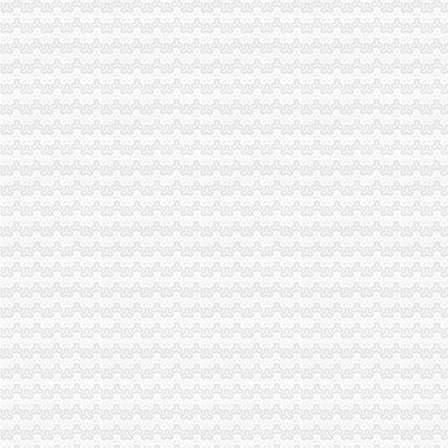
【重庆茶园新区审计代理|代办审计】-重庆赶集网
茶园新区工商代办-重庆爱问分类
【58同城】重庆南岸茶园新区资质证书办理_企业资质代理_资质代办机
【58同城】重庆南岸茶园新区工商注册_公司注册代理_代办注册公司价
重庆公司变更：实力商家代办茶园新区（经开区）工商注册\变更\注销-
【58同城】茶园坡代理记账_茶园坡代理记账公司
南岸区上市公司招聘_重庆茶园新区上市公司招聘信息_求职找工作-重
【58同城】茶园新区代驾_茶园新区代驾公司_茶园新区代驾租车
【58同城】重庆南岸茶园新区内资公司注册服务_内资公司注册代理_
【重庆茶园新区货运代理公司|国际货运代理】-重庆赶集网
【重庆南岸茶园新区代驾招聘网|2018年重庆南岸茶园新区代驾招聘信
重庆公司变更：财务低价代账、工商代理、较低收费、可提供地址-重
中国第三代总部基地诞生重庆茶园新区_茶园新区_新浪博客
【58同城】城北新区代理记账_城北新区代理记账公司
重庆专项审批：重庆快速办理设立工商注册变更验资-重庆爱问分类
重庆市家来置业代理有限公司茶园新区银翔店
南岸区茶园新区发展前景真好啊,_重庆_论坛_天涯社区
【重庆茶园新区建筑招聘网_建筑招聘信息】-重庆智联招聘
重庆南岸茶园新区其它招商加盟|重庆南岸茶园新区其它招商加盟代理|
重庆市家来置业代理有限公司茶园新区银翔店联系方式_信用报告_工商
项目名称：重庆市南岸区茶园新区玉马路1号3栋41-1号房屋-重庆产权