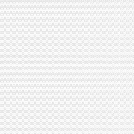
【重庆省茶园新区印到杯子上机器】价格,厂家,图片,鞋材/鞋
【图】南岸长生桥茶园新区代账会计/工商注册变更服务_重庆工商注册
重庆茶园新区科技园一期平基土石方及路基工程土石方招标-重庆天骄
【5图】茶园新区标准厂房代净化车间-南岸厂房-重庆厂房出租网
重庆市南岸区长生桥镇茶园新城区玉马路1号C区G-5栋房屋及南岸区海
中国第三代总部基地诞生重庆茶园新区-生态茶园品位茶园浪漫茶园-
【一代新淮母猪养殖基地南岸区茶园新区】价格,厂家,图片,猪,