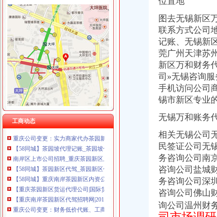
位置地
重庆泰盛贷款咨询有限公司 渝高 （工商注册）
重庆翡誉商贸有限公司 渝南50万 （工商注册）
图去无锡新区
茶园新区代账公司
重庆欧氏科技发展有限公司 渝九50万 （进出口权）
联系方式公司
【58同城】新城区代理记账_新城区代理记账公司
重庆市明诚塑料制品有限责任公司 渝高100万 （进出口权）
淮南山南新区附近找代账会计、注册公司、办营业执照-淮南58同城
记账、无锡新
重庆盛旗投资咨询有限公司 渝中10万 （工商注册）
州泰岳：2012年半年度报告_州泰岳（）_公告正文_财经_
莞广州天津苏
重庆灵娱科技有限公司 渝北3万 （工商注册）
天津滨海新区代理记账公司诚心服务市场-信息服务-绍兴E网
新区万和财务
重庆尊盟财务管理有限公司 渝北10万 （工商注册）
【大桥新区代账报税公司注册代办执照个体户注册诚信服务】-江夏大
重庆同济汽车设计有限公司 渝江25万 （工商注册）
司»无锡咨询服
【重庆茶园新区工商注册|工商注册代理|工商注册代办】-重庆赶集网
手机访问公司
【重庆茶园新区审计代理|代办审计】-重庆赶集网
锡市新区专业
茶园新区工商代办-重庆爱问分类
【58同城】重庆南岸茶园新区资质证书办理_企业资质代理_资质代办机
无锡万和账务
【58同城】重庆南岸茶园新区工商注册_公司注册代理_代办注册公司价
工商动态
重庆公司变更：实力商家代办茶园新区（经开区）工商注册\变更\注销-
相关无锡公司
【58同城】茶园坡代理记账_茶园坡代理记账公司
民签证公司无
南岸区上市公司招聘_重庆茶园新区上市公司招聘信息_求职找工作-重
务咨询公司南
【58同城】茶园新区代驾_茶园新区代驾公司_茶园新区代驾租车
咨询公司盐城
【58同城】重庆南岸茶园新区内资公司注册服务_内资公司注册代理_
务咨询公司深
【重庆茶园新区货运代理公司|国际货运代理】-重庆赶集网
咨询公司佛山
【重庆南岸茶园新区代驾招聘网|2018年重庆南岸茶园新区代驾招聘信
重庆公司变更：财务低价代账、工商代理、较低收费、可提供地址-重
询公司温州财
中国第三代总部基地诞生重庆茶园新区_茶园新区_新浪博客