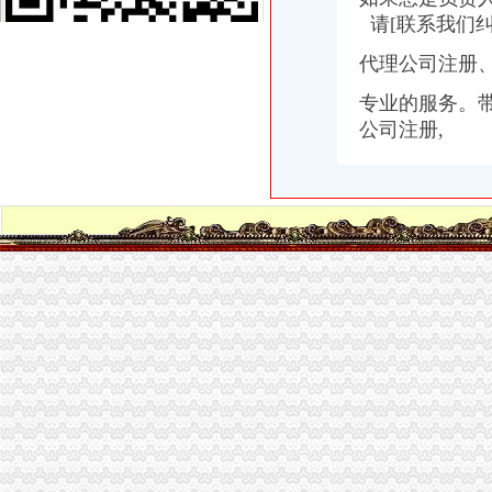
时代都汇小区租房,一室一厅,茶园新区时代都汇2房带1书房精装修
请[联系我们纠
茶园新区,河东大厦写字楼,共4层.6000平米一层1500,重庆南岸茶
【重庆茶园新区代办公司】_重庆列表网
代理公司注册
江苏财务咨询公司_财务咨询厂_生产厂家企业公司
重庆市南岸区长生桥镇茶园新城区玉马路1号（庆隆南山高尔夫国际）
专业的服务。
南岸茶园轻轨现房电影院超市商业街区应有尽有,重庆南岸茶园新区时
公司注册,
茶园新城区庆隆高尔夫别墅拍卖公告_新浪重庆今荣_新浪重庆
重庆茶园新区代办公司_列表网
【重庆省茶园新区印到杯子上机器】价格,厂家,图片,鞋材/鞋
【图】南岸长生桥茶园新区代账会计/工商注册变更服务_重庆工商注册
重庆茶园新区科技园一期平基土石方及路基工程土石方招标-重庆天骄
【5图】茶园新区标准厂房代净化车间-南岸厂房-重庆厂房出租网
重庆市南岸区长生桥镇茶园新城区玉马路1号C区G-5栋房屋及南岸区海
中国第三代总部基地诞生重庆茶园新区-生态茶园品位茶园浪漫茶园-
【一代新淮母猪养殖基地南岸区茶园新区】价格,厂家,图片,猪,
茶园新区代账公司
【58同城】新城区代理记账_新城区代理记账公司
淮南山南新区附近找代账会计、注册公司、办营业执照-淮南58同城
州泰岳：2012年半年度报告_州泰岳（）_公告正文_财经_
天津滨海新区代理记账公司诚心服务市场-信息服务-绍兴E网
【大桥新区代账报税公司注册代办执照个体户注册诚信服务】-江夏大
【重庆茶园新区工商注册|工商注册代理|工商注册代办】-重庆赶集网