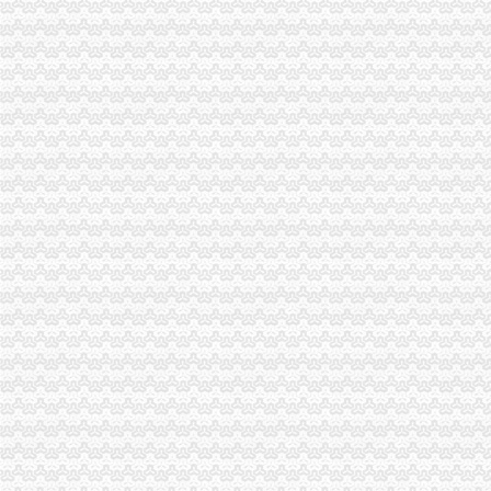
重庆市家来置业代理有限公司茶园新区银翔店_【信用信息_诉讼信息_
成立一家商贸有限公司,需要哪些手续？注册地址可以是家庭住址_上
开办一家文化创意公司具体的经营范围有哪些_上海赢缘财务咨询有限
【中国银行】中国银行中国银行重庆茶园新区支行_电话_地址_地图-
【长沙茶园坡审计代理|代办审计】-长沙赶集网
茶园新区时代都汇价值迎来井喷式发展（组图）-导购-重庆乐居网
税务招聘,新税务招聘信息-汇博网
茶园新区时代都汇价值迎来井喷式发展（组图）
项目名称：南岸区江峡路8号（天海星茶园工业社区）3号厂房整体及5
【重庆重庆银行】重庆银行重庆茶园新城区_电话_地址_地图-卡盟网
合肥滨湖新区值得信赖的代账公司信者财务力争口碑_搜狐财经_搜狐网
时代都汇小区租房,三室二厅,南岸茶园新区时代都汇3室2厅96平米
渝开发：签订茶园新区土地代理征地合同-股票频道-金融界
时代都汇小区租房,一室一厅,茶园新区时代都汇2房带1书房精装修
茶园新区,河东大厦写字楼,共4层.6000平米一层1500,重庆南岸茶
【重庆茶园新区代办公司】_重庆列表网
江苏财务咨询公司_财务咨询厂_生产厂家企业公司
重庆市南岸区长生桥镇茶园新城区玉马路1号（庆隆南山高尔夫国际）
南岸茶园轻轨现房电影院超市商业街区应有尽有,重庆南岸茶园新区时
茶园新城区庆隆高尔夫别墅拍卖公告_新浪重庆今荣_新浪重庆
重庆茶园新区代办公司_列表网