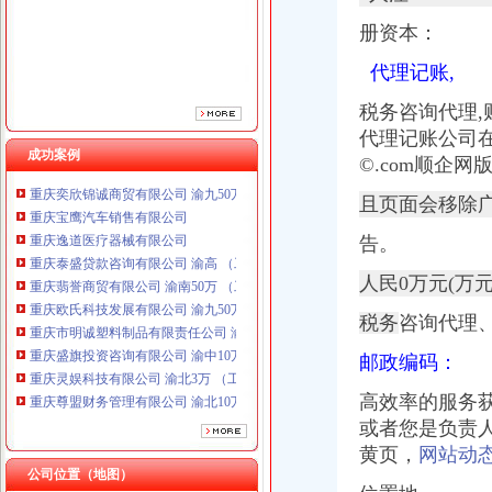
册资本：
代理记账,
税务咨询代理
代理记账公司
成功案例
©.com顺企
重庆奕欣锦诚商贸有限公司 渝九50万 （工商注册）
重庆宝鹰汽车销售有限公司
且页面会移除
重庆逸道医疗器械有限公司
告。
重庆泰盛贷款咨询有限公司 渝高 （工商注册）
重庆翡誉商贸有限公司 渝南50万 （工商注册）
人民0万元(万
重庆欧氏科技发展有限公司 渝九50万 （进出口权）
重庆市明诚塑料制品有限责任公司 渝高100万 （进出口权）
税务
咨询代理
重庆盛旗投资咨询有限公司 渝中10万 （工商注册）
邮政编码：
重庆灵娱科技有限公司 渝北3万 （工商注册）
重庆尊盟财务管理有限公司 渝北10万 （工商注册）
高效率的服务
重庆同济汽车设计有限公司 渝江25万 （工商注册）
或者您是负责人
重庆奕欣锦诚商贸有限公司 渝九50万 （工商注册）
黄页，
网站动
重庆宝鹰汽车销售有限公司
公司位置（地图）
重庆逸道医疗器械有限公司