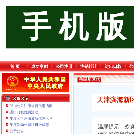
手 机 版
首 页
成功案例
公司注册
注销转让
进出口权
代
茶园新区代
账公司
天津滨海新区
2014公司注册最新优惠活动
进出口权优惠活动
年度公司注册最新优惠活动
重庆奕欣锦诚商贸有限公司 渝九50万 （工商注册）
年度活动公司注册送优惠
温馨提示：欢
重庆宝鹰汽车销售有限公司
公示公告
重庆逸道医疗器械有限公司