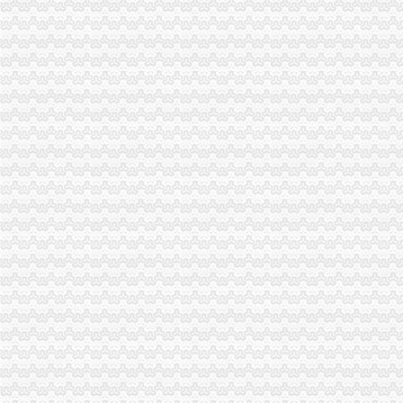
【重庆茶园新区工商注册|工商注册代理|工商注册代办】-重庆赶集网
【重庆茶园新区审计代理|代办审计】-重庆赶集网
茶园新区工商代办-重庆爱问分类
【58同城】重庆南岸茶园新区资质证书办理_企业资质代理_资质代办机
【58同城】重庆南岸茶园新区工商注册_公司注册代理_代办注册公司价
重庆公司变更：实力商家代办茶园新区（经开区）工商注册\变更\注销-
【58同城】茶园坡代理记账_茶园坡代理记账公司
南岸区上市公司招聘_重庆茶园新区上市公司招聘信息_求职找工作-重
【58同城】茶园新区代驾_茶园新区代驾公司_茶园新区代驾租车
【58同城】重庆南岸茶园新区内资公司注册服务_内资公司注册代理_
【重庆茶园新区货运代理公司|国际货运代理】-重庆赶集网
【重庆南岸茶园新区代驾招聘网|2018年重庆南岸茶园新区代驾招聘信
重庆公司变更：财务低价代账、工商代理、较低收费、可提供地址-重
中国第三代总部基地诞生重庆茶园新区_茶园新区_新浪博客
【58同城】城北新区代理记账_城北新区代理记账公司
重庆专项审批：重庆快速办理设立工商注册变更验资-重庆爱问分类
重庆市家来置业代理有限公司茶园新区银翔店
南岸区茶园新区发展前景真好啊,_重庆_论坛_天涯社区
【重庆茶园新区建筑招聘网_建筑招聘信息】-重庆智联招聘
重庆南岸茶园新区其它招商加盟|重庆南岸茶园新区其它招商加盟代理|
重庆市家来置业代理有限公司茶园新区银翔店联系方式_信用报告_工商