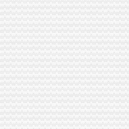
项目名称：重庆市南岸区茶园新区玉马路1号3栋41-1号房屋-重庆产权
重庆市家来置业代理有限公司茶园新区银翔店_【信用信息_诉讼信息_
成立一家商贸有限公司,需要哪些手续？注册地址可以是家庭住址_上
开办一家文化创意公司具体的经营范围有哪些_上海赢缘财务咨询有限
【中国银行】中国银行中国银行重庆茶园新区支行_电话_地址_地图-
【长沙茶园坡审计代理|代办审计】-长沙赶集网
茶园新区时代都汇价值迎来井喷式发展（组图）-导购-重庆乐居网
税务招聘,新税务招聘信息-汇博网
茶园新区时代都汇价值迎来井喷式发展（组图）
项目名称：南岸区江峡路8号（天海星茶园工业社区）3号厂房整体及5
【重庆重庆银行】重庆银行重庆茶园新城区_电话_地址_地图-卡盟网
合肥滨湖新区值得信赖的代账公司信者财务力争口碑_搜狐财经_搜狐网
时代都汇小区租房,三室二厅,南岸茶园新区时代都汇3室2厅96平米
渝开发：签订茶园新区土地代理征地合同-股票频道-金融界
时代都汇小区租房,一室一厅,茶园新区时代都汇2房带1书房精装修
茶园新区,河东大厦写字楼,共4层.6000平米一层1500,重庆南岸茶
【重庆茶园新区代办公司】_重庆列表网
江苏财务咨询公司_财务咨询厂_生产厂家企业公司
重庆市南岸区长生桥镇茶园新城区玉马路1号（庆隆南山高尔夫国际）
南岸茶园轻轨现房电影院超市商业街区应有尽有,重庆南岸茶园新区时
茶园新城区庆隆高尔夫别墅拍卖公告_新浪重庆今荣_新浪重庆