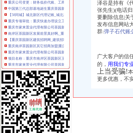
泽谷是持有《
中国第三代总部基地诞生重庆茶园新区_茶园新区_新浪博客
张先生)(电话
【58同城】城北新区代理记账_城北新区代理记账公司
重庆专项审批：重庆快速办理设立工商注册变更验资-重庆爱问分类
要删除信息|关于
重庆市家来置业代理有限公司茶园新区银翔店
发布信息网站大全C
南岸区茶园新区发展前景真好啊,_重庆_论坛_天涯社区
群:
弹子石代账
【重庆茶园新区建筑招聘网_建筑招聘信息】-重庆智联招聘
重庆南岸茶园新区其它招商加盟|重庆南岸茶园新区其它招商加盟代理|
重庆市家来置业代理有限公司茶园新区银翔店联系方式_信用报告_工商
项目名称：重庆市南岸区茶园新区玉马路1号3栋41-1号房屋-重庆产权
广大客户的信
重庆市家来置业代理有限公司茶园新区银翔店_【信用信息_诉讼信息_
的，
用我们专
成立一家商贸有限公司,需要哪些手续？注册地址可以是家庭住址_上
上当受骗!
开办一家文化创意公司具体的经营范围有哪些_上海赢缘财务咨询有限
更多优惠，不
【中国银行】中国银行中国银行重庆茶园新区支行_电话_地址_地图-
【长沙茶园坡审计代理|代办审计】-长沙赶集网
茶园新区时代都汇价值迎来井喷式发展（组图）-导购-重庆乐居网
税务招聘,新税务招聘信息-汇博网
茶园新区时代都汇价值迎来井喷式发展（组图）
项目名称：南岸区江峡路8号（天海星茶园工业社区）3号厂房整体及5
【重庆重庆银行】重庆银行重庆茶园新城区_电话_地址_地图-卡盟网
合肥滨湖新区值得信赖的代账公司信者财务力争口碑_搜狐财经_搜狐网
时代都汇小区租房,三室二厅,南岸茶园新区时代都汇3室2厅96平米