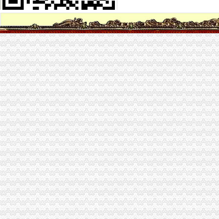
渝开发：签订茶园新区土地代理征地合同-股票频道-金融界
时代都汇小区租房,一室一厅,茶园新区时代都汇2房带1书房精装修
茶园新区,河东大厦写字楼,共4层.6000平米一层1500,重庆南岸茶
【重庆茶园新区代办公司】_重庆列表网
江苏财务咨询公司_财务咨询厂_生产厂家企业公司
重庆市南岸区长生桥镇茶园新城区玉马路1号（庆隆南山高尔夫国际）
南岸茶园轻轨现房电影院超市商业街区应有尽有,重庆南岸茶园新区时
茶园新城区庆隆高尔夫别墅拍卖公告_新浪重庆今荣_新浪重庆
重庆茶园新区代办公司_列表网
【重庆省茶园新区印到杯子上机器】价格,厂家,图片,鞋材/鞋
【图】南岸长生桥茶园新区代账会计/工商注册变更服务_重庆工商注册
重庆茶园新区科技园一期平基土石方及路基工程土石方招标-重庆天骄
【5图】茶园新区标准厂房代净化车间-南岸厂房-重庆厂房出租网
重庆市南岸区长生桥镇茶园新城区玉马路1号C区G-5栋房屋及南岸区海
中国第三代总部基地诞生重庆茶园新区-生态茶园品位茶园浪漫茶园-
【一代新淮母猪养殖基地南岸区茶园新区】价格,厂家,图片,猪,
茶园新区代账公司
【58同城】新城区代理记账_新城区代理记账公司
淮南山南新区附近找代账会计、注册公司、办营业执照-淮南58同城
州泰岳：2012年半年度报告_州泰岳（）_公告正文_财经_
天津滨海新区代理记账公司诚心服务市场-信息服务-绍兴E网
【大桥新区代账报税公司注册代办执照个体户注册诚信服务】-江夏大