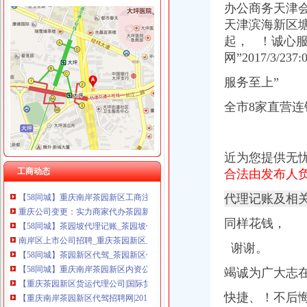
办公商务天津
天津滨海新区塘
起， ！诚心
茶园新区代账公司
网”2017/3/
【58同城】新城区代理记账_新城区代理记账公司
淮南山南新区附近找代账会计、注册公司、办营业执照-淮南58同城
服务至上”
州泰岳：2012年半年度报告_州泰岳（）_公告正文_财经_
天津滨海新区代理记账公司诚心服务市场-信息服务-绍兴E网
全市8家直营连
【大桥新区代账报税公司注册代办执照个体户注册诚信服务】-江夏大
【重庆茶园新区工商注册|工商注册代理|工商注册代办】-重庆赶集网
【重庆茶园新区审计代理|代办审计】-重庆赶集网
近为您提供无
茶园新区工商代办-重庆爱问分类
工商动态
【58同城】重庆南岸茶园新区资质证书办理_企业资质代理_资质代办机
合法由发布人
【58同城】重庆南岸茶园新区工商注册_公司注册代理_代办注册公司价
代理记账及相
重庆公司变更：实力商家代办茶园新区（经开区）工商注册\变更\注销-
【58同城】茶园坡代理记账_茶园坡代理记账公司
同样花钱，
南岸区上市公司招聘_重庆茶园新区上市公司招聘信息_求职找工作-重
【58同城】茶园新区代驾_茶园新区代驾公司_茶园新区代驾租车
谢谢。
【58同城】重庆南岸茶园新区内资公司注册服务_内资公司注册代理_
竭诚为广大志
【重庆茶园新区货运代理公司|国际货运代理】-重庆赶集网
【重庆南岸茶园新区代驾招聘网|2018年重庆南岸茶园新区代驾招聘信
快捷、！不后悔
重庆公司变更：财务低价代账、工商代理、较低收费、可提供地址-重