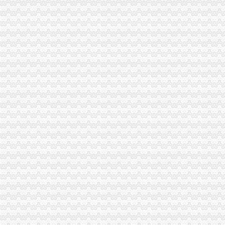
重庆茶园新区代办公司_列表网
【重庆省茶园新区印到杯子上机器】价格,厂家,图片,鞋材/鞋
【图】南岸长生桥茶园新区代账会计/工商注册变更服务_重庆工商注册
重庆茶园新区科技园一期平基土石方及路基工程土石方招标-重庆天骄
【5图】茶园新区标准厂房代净化车间-南岸厂房-重庆厂房出租网
重庆市南岸区长生桥镇茶园新城区玉马路1号C区G-5栋房屋及南岸区海
中国第三代总部基地诞生重庆茶园新区-生态茶园品位茶园浪漫茶园-
【一代新淮母猪养殖基地南岸区茶园新区】价格,厂家,图片,猪,