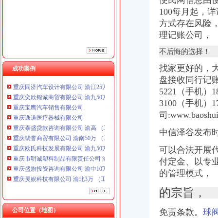
便民网信息由
重庆泰盛贷款咨询有限公司 渝高 （工商注册）
100每月起，
重庆翡誉商贸有限公司 渝南50万 （工商注册）
方式存在风险
重庆欧氏科技发展有限公司 渝九50万 （进出口权）
理记账公司，
重庆市明诚塑料制品有限责任公司 渝高100万 （进出口权）
重庆盛旗投资咨询有限公司 渝中10万 （工商注册）
不后悔的选择！
重庆灵娱科技有限公司 渝北3万 （工商注册）
找家更好的，
成功案例
重庆尊盟财务管理有限公司 渝北10万 （工商注册）
盘接收同行记账客户
重庆同济汽车设计有限公司 渝江25万 （工商注册）
重庆奕欣锦诚商贸有限公司 渝九50万 （工商注册）
5221（手机）186
重庆宝鹰汽车销售有限公司
3100（手机）
重庆逸道医疗器械有限公司
司:www.bao
重庆泰盛贷款咨询有限公司 渝高 （工商注册）
重庆翡誉商贸有限公司 渝南50万 （工商注册）
中信泽谷发布
重庆欧氏科技发展有限公司 渝九50万 （进出口权）
可以合法开展代
重庆市明诚塑料制品有限责任公司 渝高100万 （进出口权）
付定金、以专业
重庆盛旗投资咨询有限公司 渝中10万 （工商注册）
重庆灵娱科技有限公司 渝北3万 （工商注册）
的管理模式，
重庆尊盟财务管理有限公司 渝北10万 （工商注册）
的宗旨，
重庆同济汽车设计有限公司 渝江25万 （工商注册）
公司位置（地图）
免责条款。
球