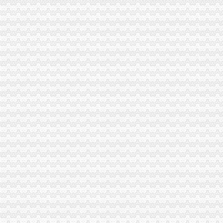
企业会计核算的问题第一文库网
上新街代账公司
重庆市巴南区政臣工商咨询中心_【电话地址_招聘信息_注册信息_信用
【会计培训】公司黄页|厂家名录_顺企网
公司注册代理记账-广州58同城
重庆市执照办理厂家_执照办理企业黄页_执照办理企业名录-网络114
专业公司注册、代理记账、一般纳税人申请等重庆工商年检今题网
南岸周边代账公司
江汉区青年路附近会计代账、纳税申报、财务审计公司武汉记账报税
【58同城】福州周边代理记账_福州周边代理记账公司
代理记账一般纳税人申请快速注册公司相城周边工商注册-苏州酷易搜
【天津和平周边代理记帐公司|会计代理记账价格|代理记账收费】-天津
【拱墅区财务代账公司的图片】-拱墅拱墅周边易登网
海棠溪代账公司
项目名称：重庆市南岸区海棠溪街道南坪东路548号非住宅、585号住
方正证券
[转帖]财门系列之一《盗墓娃娃》-米宝乐园-大众点评社区
重庆初识代理记账有限公司_【电话地址_招聘信息_注册信息_信用信息
保利地产：2008年半年度报告-券频道-金融界
弹子石代账公司
【交通银行】交通银行子石分理处_电话_地址_地图-卡盟网