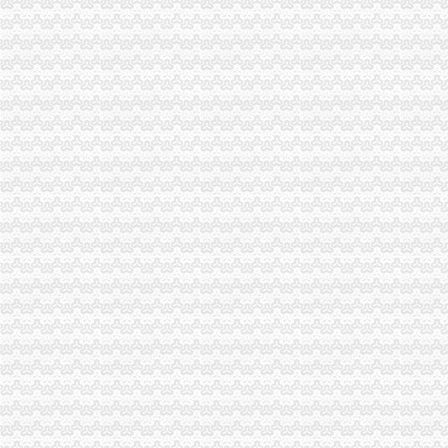
50充值厂家_50充值厂家/公司-阿里巴巴公司黄页
重庆黑向区县延伸：市交管局局长陈洪刚落马
会计代账记账_会计代账记账价格_优质会计代账记账批发/采购商机-