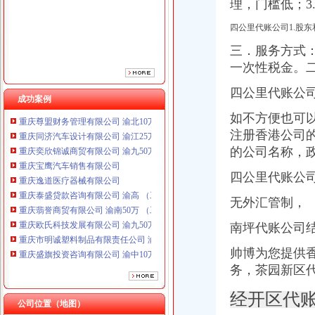
理，门槛低；3
重庆逸道医疗器械有限公司
重庆泰盛贷款咨询有限公司 渝高 （工商注册）
四公里代账公司1.股东
重庆翡誉商贸有限公司 渝南50万 （工商注册）
三．服务方式
重庆欧氏科技发展有限公司 渝九50万 （进出口权）
重庆市明诚塑料制品有限责任公司 渝高100万 （进出口权）
一次性税金。
重庆盛旗投资咨询有限公司 渝中10万 （工商注册）
四公里代账公
重庆灵娱科技有限公司 渝北3万 （工商注册）
成功案例
重庆尊盟财务管理有限公司 渝北10万 （工商注册）
如不方便也可
重庆同济汽车设计有限公司 渝江25万 （工商注册）
注册香港公司
重庆奕欣锦诚商贸有限公司 渝九50万 （工商注册）
的公司名称，
重庆宝鹰汽车销售有限公司
重庆逸道医疗器械有限公司
四公里代账公司
重庆泰盛贷款咨询有限公司 渝高 （工商注册）
重庆翡誉商贸有限公司 渝南50万 （工商注册）
无外汇管制，
重庆欧氏科技发展有限公司 渝九50万 （进出口权）
南坪代账公司
重庆市明诚塑料制品有限责任公司 渝高100万 （进出口权）
重庆盛旗投资咨询有限公司 渝中10万 （工商注册）
帅博为您提供
重庆灵娱科技有限公司 渝北3万 （工商注册）
务，茶园新区
重庆尊盟财务管理有限公司 渝北10万 （工商注册）
重庆同济汽车设计有限公司 渝江25万 （工商注册）
经开区代
公司位置（地图）