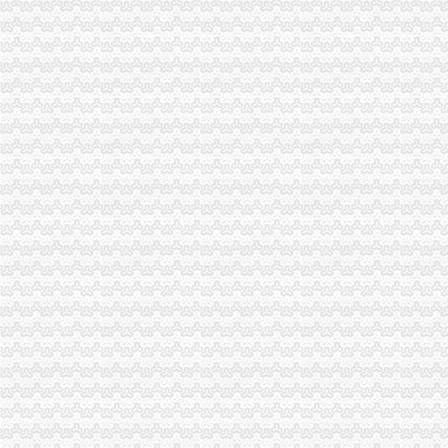
税务服务_内外资公司注册_审计服务-深圳市兴业代理记账有限公司
常宁注册公司_常宁工商注册-衡易登网
福田会计代理/南山会计代理/罗湖会计代理/深圳会计服务-阿里巴巴
【深圳龙华仁和会计培训学校】_深圳会计培训中心
铜元局代账公司
【恩施来凤二手美容护肤/化妆品转让_交易市场】-恩施赶集网
（新课标）语文必修3《呐喊》-学科网
全文阅读_蜜枕甜妻：老公,请轻亲！5200无窗_兜兜有铜钱
中国误会了袁世凯章节之第八章只手推进清末新政_历史穿越小说中国
全民“被炒股”：大清国墙脚如何被挖-雪珥播-显微镜下的中国近代
八公里代账公司
南通创信财务代理有限公司|南通代账公司|南通工商代理|南通代办营
沈会计代帐|沈代账会计|沈代账公司|网上在线办理执照|
池州富达财务|池州代账|池州公司注册|池州代办公司|池州财务公司
郑州到锦州专业设备运输公司欢迎您
王家湾代理记账_王家湾代理记账公司_王家湾代理记账服务-qd8.com.cn
四公里代账公司
【扬州二手自行车交易市场|扬州二手自行车转让】-扬州赶集网
丹大泊四村头附近公司财税咨询账整理的找安诚代办-镇江58同城
【坤和兴代理记账有限公司】坤和兴代理记账有限公司电话,坤和兴代
沈3万公里以下8-9年二手车_沈二手车交易网_中国二手车城