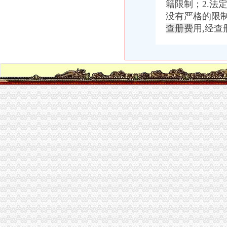
籍限制；2.法
龙岗区代理记账注册公司正规发票金记号财税-深圳58同城
没有严格的限
【58同城】温州代理记账_温州代理记账公司
惠山经济开发区财务咨询代理记账公司注册兼职会计代账-无锡58同城
查册费
用,经
玖之汇专业提供郑州经开区代理记账兼职会计服务
安徽德安信教育有限公司-搜百科
长生桥代账公司
九大社区树南岸社区建设新标杆-法律频道-华龙网
西游真诠-略懂
长生桥塑料印刷图片_长生桥塑料印刷价格图片-重庆易登网
华安逆向策略混合：更新招募说明书（2015年第2号）
江苏旭宝轩艺术品有限公司_志趣
南坪代账公司
重庆市今年9月份平均每个工作日注册微企401户-经典重庆新闻中心-经
杨家坪会计培训学校哪里好？麦积会计【今日推荐网-重庆职业培训】
Android_IT168信息化频道
滨湖会计审计：江舒勤在滨湖区万达广场周边代办公司营业执照代账经
重庆会计培训,重庆会计从业资格培训,重庆会计上岗证培训,重庆会
南岸区代账公司流程
财务记账公司_财务记账厂家_公司黄页-阿里巴巴
百业网_为企业,做推广
爱尔眼科院集团股份有限公司2014年年度报告