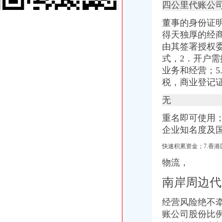
四公里代账公
【天津和平周边代理记帐公司|会计代理记账价格|代理记账收费】-天津
【拱墅区财务代账公司的图片】-拱墅拱墅周边易登网
董事的身份证
海棠溪代账公司
得天独厚的经
项目名称：重庆市南岸区海棠溪街道南坪东路548号非住宅、585号住
由其签署授权
方正证券
式，2．开户需
[转帖]财门系列之一《盗墓娃娃》-米宝乐园-大众点评社区
业务和经营；5
重庆初识代理记账有限公司_【电话地址_招聘信息_注册信息_信用信息
税，商业登记
保利地产：2008年半年度报告-券频道-金融界
弹子石代账公司
无
【交通银行】交通银行子石分理处_电话_地址_地图-卡盟网
[股市360]深市上市公司公告（12月31日）深市公告-股票
重名即可使用；
太集团：重大资产重组暨关联交易（预案）_太集团（）_
企业知名度及
香谢里1902-搜百科
[郭汝瑰回忆录]值得一读的“郭汝瑰回忆录”下_nings
快速积累资金；7.香港
茶园新区代账公司
物流，
江秀秀在北城新区润地星城附近注册新公司代账税务外包_志趣网
世界茶园加盟加盟_代理_世界茶园加盟_电话_加盟费多少钱-u88连锁加
南岸周边代
【58同城】湘江新区代理记账_湘江新区代理记账公司
嘉定菊园新区黄渡服务业贸易公司代账报税注册公司正规-上海58同城
经营风险绝不
重庆路桥：摩根士丹利华鑫证券有限责任公司关于重庆--新闻频道-大
账公司
股份比
经开区代账公司