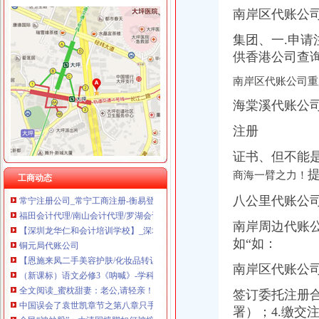
南岸区代账公
集团、一.申
南坪
供香港公司查
[其他]重庆南坪小太猖獗！！！_媒江湖_论坛_天涯社区
南岸区代账公司重
重庆南坪诗装饰_重庆诗装饰设计工程有限公司-主页
南坪妇联幼儿园_沪江英语学习网
海棠溪代账公
南坪捷翔-重庆品牌商业街-重庆风行天下车友社区
重庆南坪万科好不好
注册
南山代账公司
证书、但不能是
会计手工账真账实操（原创）------一胡百应整理
税务服务_内外资公司注册_审计服务-深圳市兴业代理记账有限公司
商海一臂之力！
工商动态
常宁注册公司_常宁工商注册-衡易登网
八公里代账公
福田会计代理/南山会计代理/罗湖会计代理/深圳会计服务-阿里巴巴
【深圳龙华仁和会计培训学校】_深圳会计培训中心
南岸周边代账
铜元局代账公司
如“如：
【恩施来凤二手美容护肤/化妆品转让_交易市场】-恩施赶集网
（新课标）语文必修3《呐喊》-学科网
南岸区代账公
全文阅读_蜜枕甜妻：老公,请轻亲！5200无窗_兜兜有铜钱
中国误会了袁世凯章节之第八章只手推进清末新政_历史穿越小说中国
签订委托注册
全民“被炒股”：大清国墙脚如何被挖-雪珥播-显微镜下的中国近代
署）；4.缴交