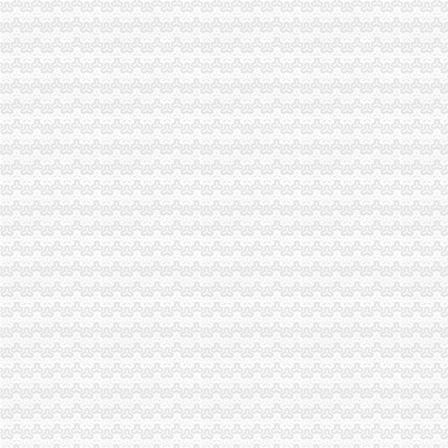
重庆渝中区南岸区大渡口区社保代办-钱眼产品
重庆会计记账_会计记账代理公司_财务税务记账_会计记账价格表-重庆
重庆代账公司
会计代账咨询公司企业网站_重庆米卓网络公司
重庆政全工商咨询有限公司---代办工商执照、建筑资质、验资、增
常见问题_重庆工商执照代办-重庆乐享凯信代理记账有限公司
重庆公司代理记账||重庆企业代理记账-联系我们
大账房发布π战略连接小微企业和代账公司_商业频道_凤凰网
南岸区代账公司
【重庆一六八财务咨询有限公司_注册200、代账200、可提供地址！】-
湖北-黄石-商家黄页-网上114
50充值厂家_50充值厂家/公司-阿里巴巴公司黄页
重庆黑向区县延伸：市交管局局长陈洪刚落马
会计代账记账_会计代账记账价格_优质会计代账记账批发/采购商机-
南坪
[其他]重庆南坪小太猖獗！！！_媒江湖_论坛_天涯社区
重庆南坪诗装饰_重庆诗装饰设计工程有限公司-主页
南坪妇联幼儿园_沪江英语学习网
南坪捷翔-重庆品牌商业街-重庆风行天下车友社区
重庆南坪万科好不好
南山代账公司
会计手工账真账实操（原创）------一胡百应整理