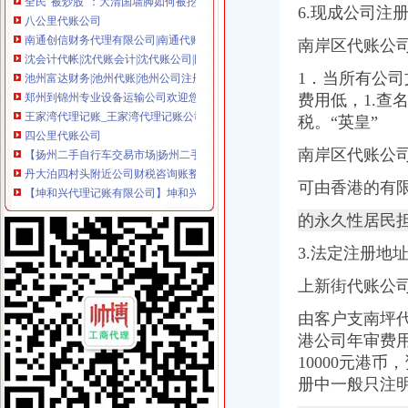
八公里代账公司
6.现成公司注
南通创信财务代理有限公司|南通代账公司|南通工商代理|南通代办营
沈会计代帐|沈代账会计|沈代账公司|网上在线办理执照|
南岸区代账公
池州富达财务|池州代账|池州公司注册|池州代办公司|池州财务公司
1．当所有公
郑州到锦州专业设备运输公司欢迎您
费用低，1.查
王家湾代理记账_王家湾代理记账公司_王家湾代理记账服务-qd8.com.cn
四公里代账公司
税。“英皇”
【扬州二手自行车交易市场|扬州二手自行车转让】-扬州赶集网
南岸区代账公
丹大泊四村头附近公司财税咨询账整理的找安诚代办-镇江58同城
【坤和兴代理记账有限公司】坤和兴代理记账有限公司电话,坤和兴代
可由香港的有
沈3万公里以下8-9年二手车_沈二手车交易网_中国二手车城
企业会计核算的问题第一文库网
的永久性居民
上新街代账公司
3.法定注册地
重庆市巴南区政臣工商咨询中心_【电话地址_招聘信息_注册信息_信用
【会计培训】公司黄页|厂家名录_顺企网
上新街代账公
公司注册代理记账-广州58同城
重庆市执照办理厂家_执照办理企业黄页_执照办理企业名录-网络114
由客户支南坪
专业公司注册、代理记账、一般纳税人申请等重庆工商年检今题网
港公司年审费
南岸周边代账公司
10000元港
江汉区青年路附近会计代账、纳税申报、财务审计公司武汉记账报税
册中一般只注明
【58同城】福州周边代理记账_福州周边代理记账公司
代理记账一般纳税人申请快速注册公司相城周边工商注册-苏州酷易搜