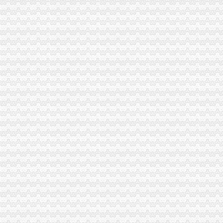
南坪代账公司
重庆市今年9月份平均每个工作日注册微企401户-经典重庆新闻中心-经
杨家坪会计培训学校哪里好？麦积会计【今日推荐网-重庆职业培训】
Android_IT168信息化频道
滨湖会计审计：江舒勤在滨湖区万达广场周边代办公司营业执照代账经
重庆会计培训,重庆会计从业资格培训,重庆会计上岗证培训,重庆会
南岸区代账公司流程
财务记账公司_财务记账厂家_公司黄页-阿里巴巴
百业网_为企业,做推广
爱尔眼科院集团股份有限公司2014年年度报告
重庆渝中区南岸区大渡口区社保代办-钱眼产品
重庆会计记账_会计记账代理公司_财务税务记账_会计记账价格表-重庆
重庆代账公司
会计代账咨询公司企业网站_重庆米卓网络公司
重庆政全工商咨询有限公司---代办工商执照、建筑资质、验资、增
常见问题_重庆工商执照代办-重庆乐享凯信代理记账有限公司
重庆公司代理记账||重庆企业代理记账-联系我们
大账房发布π战略连接小微企业和代账公司_商业频道_凤凰网
南岸区代账公司
【重庆一六八财务咨询有限公司_注册200、代账200、可提供地址！】-
湖北-黄石-商家黄页-网上114