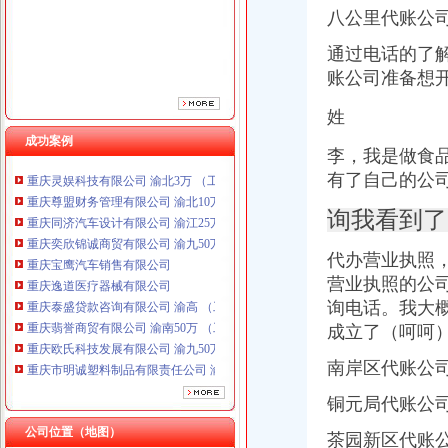
八公里代账公
重庆宝鹰汽车销售有限公司
重庆逸道医疗器械有限公司
通过电话的了
重庆泰盛贷款咨询有限公司 渝高 （工商注册）
账公司准备想
重庆翡誉商贸有限公司 渝南50万 （工商注册）
重庆欧氏科技发展有限公司 渝九50万 （进出口权）
姓
重庆市明诚塑料制品有限责任公司 渝高100万 （进出口权）
成功案例
重庆盛旗投资咨询有限公司 渝中10万 （工商注册）
李，我是做食
重庆灵娱科技有限公司 渝北3万 （工商注册）
有了自己的公
重庆尊盟财务管理有限公司 渝北10万 （工商注册）
重庆同济汽车设计有限公司 渝江25万 （工商注册）
询我看到了
重庆奕欣锦诚商贸有限公司 渝九50万 （工商注册）
重庆宝鹰汽车销售有限公司
代办营业执照
重庆逸道医疗器械有限公司
营业执照的公
重庆泰盛贷款咨询有限公司 渝高 （工商注册）
询电话。我大
重庆翡誉商贸有限公司 渝南50万 （工商注册）
成立了（呵呵
重庆欧氏科技发展有限公司 渝九50万 （进出口权）
重庆市明诚塑料制品有限责任公司 渝高100万 （进出口权）
南岸区代账公
重庆盛旗投资咨询有限公司 渝中10万 （工商注册）
重庆灵娱科技有限公司 渝北3万 （工商注册）
铜元局代账公
重庆尊盟财务管理有限公司 渝北10万 （工商注册）
公司位置（地图）
茶园新区代账
重庆同济汽车设计有限公司 渝江25万 （工商注册）