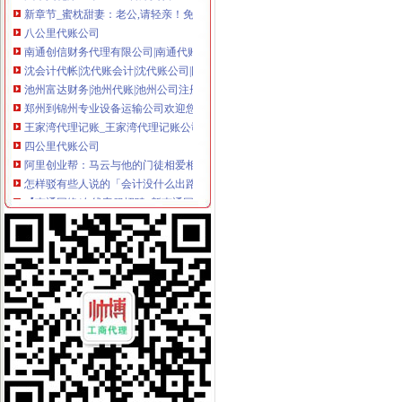
新章节_蜜枕甜妻：老公,请轻亲！免费全文阅读_兜兜有铜钱-多
八公里代账公司
南通创信财务代理有限公司|南通代账公司|南通工商代理|南通代办营
沈会计代帐|沈代账会计|沈代账公司|网上在线办理执照|
池州富达财务|池州代账|池州公司注册|池州代办公司|池州财务公司
郑州到锦州专业设备运输公司欢迎您
王家湾代理记账_王家湾代理记账公司_王家湾代理记账服务-qd8.com.cn
四公里代账公司
阿里创业帮：马云与他的门徒相爱相_财经评论（cjpl）股吧_东方财
怎样驳有些人说的「会计没什么出路,不就是做个账的吗」?-知乎
【南通网络/在线客服招聘_新南通网络/在线客服招聘信息】-前程无忧
今日新闻头条_今日扬州关注_扬州料热线_扬州本地生活新闻快讯！-
观察：上马磁悬浮列车不能只算经济账_大众科技_科技时代_新浪网
上新街代账公司
重庆市巴南区政臣工商咨询中心_【电话地址_招聘信息_注册信息_信用
【会计培训】公司黄页|厂家名录_顺企网
公司注册代理记账-广州58同城
重庆市执照办理厂家_执照办理企业黄页_执照办理企业名录-网络114
专业公司注册、代理记账、一般纳税人申请等重庆工商年检今题网
南岸周边代账公司
【江干区杭州市工商行政大楼附近公司注册,代理记账,】-江干浙江
江汉区青年路附近会计代账、纳税申报、财务审计公司武汉记账报税