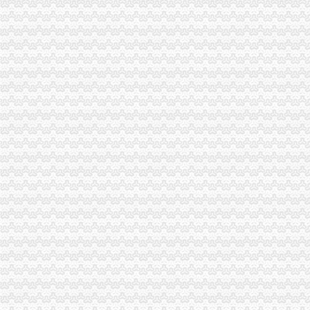
今日新闻头条_今日扬州关注_扬州料热线_扬州本地生活新闻快讯！-
观察：上马磁悬浮列车不能只算经济账_大众科技_科技时代_新浪网
上新街代账公司
重庆市巴南区政臣工商咨询中心_【电话地址_招聘信息_注册信息_信用
【会计培训】公司黄页|厂家名录_顺企网
公司注册代理记账-广州58同城
重庆市执照办理厂家_执照办理企业黄页_执照办理企业名录-网络114
专业公司注册、代理记账、一般纳税人申请等重庆工商年检今题网
南岸周边代账公司
【江干区杭州市工商行政大楼附近公司注册,代理记账,】-江干浙江
江汉区青年路附近会计代账、纳税申报、财务审计公司武汉记账报税
【58同城】福州周边代理记账_福州周边代理记账公司
【烟台顺利办帮您办公司代账建账报税】-牟平牟平区周边易登网
厦门海沧附近有什么好的注册公司代理记账公司-鑫精灵-厦门58同城
海棠溪代账公司
项目名称：重庆市南岸区海棠溪街道南坪东路548号非住宅、585号住
方正证券
[转帖]财门系列之一《盗墓娃娃》-米宝乐园-大众点评社区
重庆初识代理记账有限公司_【电话地址_招聘信息_注册信息_信用信息
保利地产：2008年半年度报告-券频道-金融界
弹子石代账公司