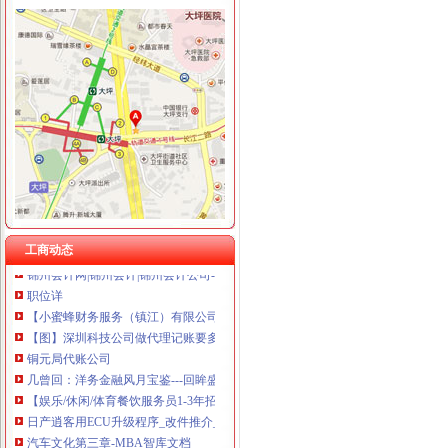
南坪
南坪南路（海德酒店）公交_重庆南坪南路（海德酒店）
重庆南坪长途汽车站客运时刻表-购车网
南坪房地产中介信息网,南坪经纪人排行榜精英置业顾问-南京安居客
重庆市南岸区南坪镇2016年财政总决算-重庆市南岸区人民
从南坪到李家沱怎么走？坐什么车？_【图吧,怎么走？】
南山代账公司
深圳市腾骏财务代理有限公司信息介绍-中国制造网供应商,制造商
工商动态
锦州会计网|锦州会计|锦州会计公司-锦州酷易搜
职位详
【小蜜蜂财务服务（镇江）有限公司_小蜜蜂财务零申报记账50元/月非
【图】深圳科技公司做代理记账要多少钱_成都工商注册_成都天下信息
铜元局代账公司
几曾回：洋务金融风月宝鉴---回眸盛宣怀晚清旧事_第1页_锐思评论
【娱乐/休闲/体育餐饮服务员1-3年招聘_新娱乐/休闲/体育餐饮服务员
日产逍客用ECU升级程序_改件推介_无敌汽车网
汽车文化第三章-MBA智库文档