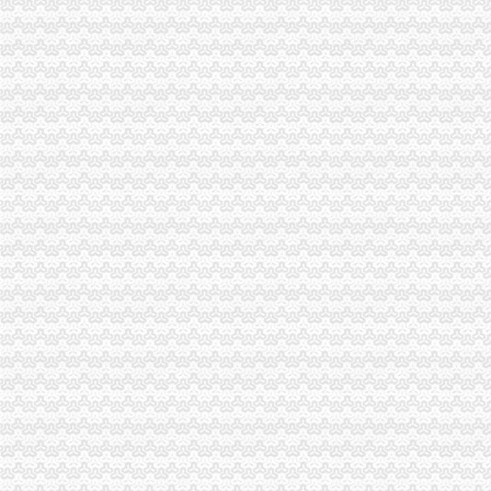
【交通银行】交通银行子石分理处_电话_地址_地图-卡盟网
[股市360]深市上市公司公告（12月31日）深市公告-股票
太集团：重大资产重组暨关联交易（预案）_太集团（）_
香谢里1902-搜百科
第一届网虫网咖会员联谊日-重庆社区
茶园新区代账公司
江秀秀在北城新区润地星城附近注册新公司代账税务外包_志趣网
世界茶园加盟加盟_代理_世界茶园加盟_电话_加盟费多少钱-u88连锁加
【58同城】湘江新区代理记账_湘江新区代理记账公司
嘉定菊园新区黄渡服务业贸易公司代账报税注册公司正规-上海58同城
重庆路桥：摩根士丹利华鑫证券有限责任公司关于重庆--新闻频道-大
经开区代账公司
【威海专业公司注册,代账报税】-经开区汽车站易登网
【合肥代理收账公司】-合肥经开区哪家代账公司好信者财务优先选择
【天津滨海新区开发区代理记账公司,100元起中信泽谷】-天津技术开
龙岗区代理记账注册公司正规发票金记号财税-深圳58同城
【58同城】温州代理记账_温州代理记账公司
长生桥代账公司
九大社区树南岸社区建设新标杆-法律频道-华龙网
西游真诠-略懂
长生桥塑料印刷图片_长生桥塑料印刷价格图片-重庆易登网
华安逆向策略混合：更新招募说明书（2015年第2号）