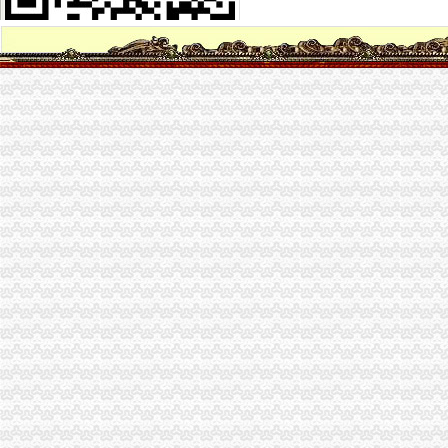
【58同城】福州周边代理记账_福州周边代理记账公司
【烟台顺利办帮您办公司代账建账报税】-牟平牟平区周边易登网
厦门海沧附近有什么好的注册公司代理记账公司-鑫精灵-厦门58同城
海棠溪代账公司
项目名称：重庆市南岸区海棠溪街道南坪东路548号非住宅、585号住
方正证券
[转帖]财门系列之一《盗墓娃娃》-米宝乐园-大众点评社区
重庆初识代理记账有限公司_【电话地址_招聘信息_注册信息_信用信息
保利地产：2008年半年度报告-券频道-金融界
弹子石代账公司
【交通银行】交通银行子石分理处_电话_地址_地图-卡盟网
[股市360]深市上市公司公告（12月31日）深市公告-股票
太集团：重大资产重组暨关联交易（预案）_太集团（）_
香谢里1902-搜百科
第一届网虫网咖会员联谊日-重庆社区
茶园新区代账公司
江秀秀在北城新区润地星城附近注册新公司代账税务外包_志趣网
世界茶园加盟加盟_代理_世界茶园加盟_电话_加盟费多少钱-u88连锁加
【58同城】湘江新区代理记账_湘江新区代理记账公司
嘉定菊园新区黄渡服务业贸易公司代账报税注册公司正规-上海58同城
重庆路桥：摩根士丹利华鑫证券有限责任公司关于重庆--新闻频道-大