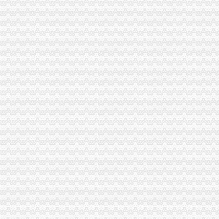
爱尔眼科院集团股份有限公司2014年年度报告
重庆渝中区南岸区大渡口区社保代办-钱眼产品
重庆会计记账_会计记账代理公司_财务税务记账_会计记账价格表-重庆
重庆代账公司
会计代账咨询公司企业网站_重庆米卓网络公司
重庆政全工商咨询有限公司---代办工商执照、建筑资质、验资、增
常见问题_重庆工商执照代办-重庆乐享凯信代理记账有限公司
重庆公司代理记账||重庆企业代理记账-联系我们
大账房发布π战略连接小微企业和代账公司_商业频道_凤凰网
南岸区代账公司
【重庆一六八财务咨询有限公司_注册200、代账200、可提供地址！】-
湖北-黄石-商家黄页-网上114
50充值厂家_50充值厂家/公司-阿里巴巴公司黄页
重庆黑向区县延伸：市交管局局长陈洪刚落马
会计代账记账_会计代账记账价格_优质会计代账记账批发/采购商机-
南坪
南坪南路（海德酒店）公交_重庆南坪南路（海德酒店）
重庆南坪长途汽车站客运时刻表-购车网
南坪房地产中介信息网,南坪经纪人排行榜精英置业顾问-南京安居客
重庆市南岸区南坪镇2016年财政总决算-重庆市南岸区人民
从南坪到李家沱怎么走？坐什么车？_【图吧,怎么走？】
南山代账公司