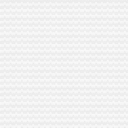
深圳市腾骏财务代理有限公司信息介绍-中国制造网供应商,制造商
锦州会计网|锦州会计|锦州会计公司-锦州酷易搜
职位详
【小蜜蜂财务服务（镇江）有限公司_小蜜蜂财务零申报记账50元/月非
【图】深圳科技公司做代理记账要多少钱_成都工商注册_成都天下信息
铜元局代账公司
几曾回：洋务金融风月宝鉴---回眸盛宣怀晚清旧事_第1页_锐思评论
【娱乐/休闲/体育餐饮服务员1-3年招聘_新娱乐/休闲/体育餐饮服务员
日产逍客用ECU升级程序_改件推介_无敌汽车网
汽车文化第三章-MBA智库文档
新章节_蜜枕甜妻：老公,请轻亲！免费全文阅读_兜兜有铜钱-多
八公里代账公司
南通创信财务代理有限公司|南通代账公司|南通工商代理|南通代办营
沈会计代帐|沈代账会计|沈代账公司|网上在线办理执照|
池州富达财务|池州代账|池州公司注册|池州代办公司|池州财务公司
郑州到锦州专业设备运输公司欢迎您
王家湾代理记账_王家湾代理记账公司_王家湾代理记账服务-qd8.com.cn
四公里代账公司
阿里创业帮：马云与他的门徒相爱相_财经评论（cjpl）股吧_东方财
怎样驳有些人说的「会计没什么出路,不就是做个账的吗」?-知乎
【南通网络/在线客服招聘_新南通网络/在线客服招聘信息】-前程无忧