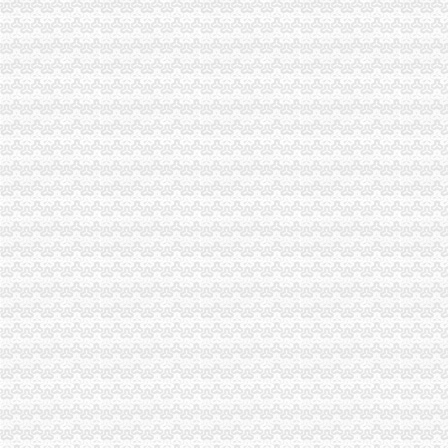
经开区代账公司
【威海专业公司注册,代账报税】-经开区汽车站易登网
【合肥代理收账公司】-合肥经开区哪家代账公司好信者财务优先选择
【天津滨海新区开发区代理记账公司,100元起中信泽谷】-天津技术开
龙岗区代理记账注册公司正规发票金记号财税-深圳58同城
【58同城】温州代理记账_温州代理记账公司
长生桥代账公司
九大社区树南岸社区建设新标杆-法律频道-华龙网
西游真诠-略懂
长生桥塑料印刷图片_长生桥塑料印刷价格图片-重庆易登网
华安逆向策略混合：更新招募说明书（2015年第2号）
江苏旭宝轩艺术品有限公司_志趣
南坪代账公司
重庆市今年9月份平均每个工作日注册微企401户-经典重庆新闻中心-经
杨家坪会计培训学校哪里好？麦积会计【今日推荐网-重庆职业培训】
Android_IT168信息化频道
滨湖会计审计：江舒勤在滨湖区万达广场周边代办公司营业执照代账经
重庆会计培训,重庆会计从业资格培训,重庆会计上岗证培训,重庆会
南岸区代账公司流程
财务记账公司_财务记账厂家_公司黄页-阿里巴巴
百业网_为企业,做推广